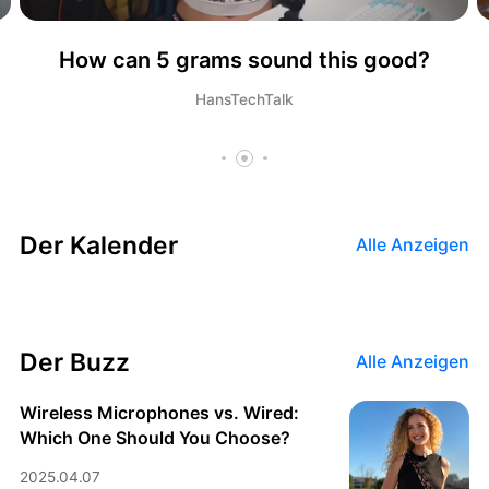
BOYA COMMUNITY
?
BOYA: Tiny. Mighty. Affordable.
Audio und Elektronik bereichern Ihr
Jefe Vilanova
buntes Leben.
Erfahre mehr
Der Kalender
Alle Anzeigen
Der Buzz
Alle Anzeigen
Wireless Microphones vs. Wired:
Which One Should You Choose?
2025.04.07