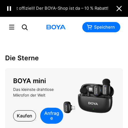
Es ist offiziell! Der BOYA-Shop ist da – 10 % Rabatt!
JETZT K
Kaufen
Anfrage
Speichern
Die Sterne
BOYA mini
Das kleinste drahtlose
Mikrofon der Welt
Anfrag
Kaufen
e